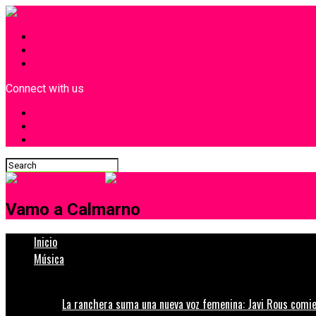
INICIO
¿Quiénes Somos?
Contacto
Connect with us
Vamo a Calmarno
Inicio
Música
La ranchera suma una nueva voz femenina: Javi Rous comie