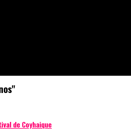
enos"
stival de Coyhaique