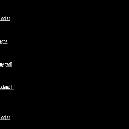
Loojan
Lagos
lugged]’
ions II’
Loojan