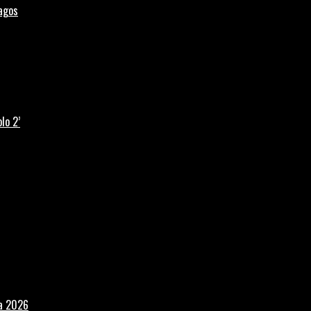
Lagos
lo 2’
la 2026