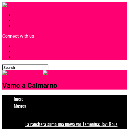
INICIO
¿Quiénes Somos?
Contacto
Connect with us
Vamo a Calmarno
Inicio
Música
La ranchera suma una nueva voz femenina: Javi Rous