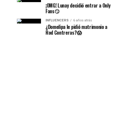
¡OMG! Lunay decidió entrar a Only
Fans😏
INFLUENCERS
6 años atrás
¿Domelipa le pidió matrimonio a
Rod Contreras?😱