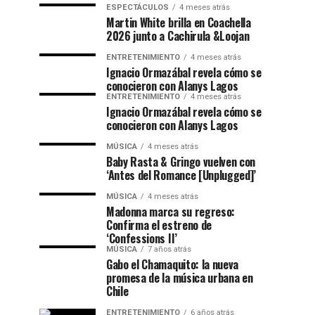
ESPECTÁCULOS
4 meses atrás
Martin White brilla en Coachella
2026 junto a Cachirula &Loojan
ENTRETENIMIENTO
4 meses atrás
Ignacio Ormazábal revela cómo se
conocieron con Alanys Lagos
ENTRETENIMIENTO
4 meses atrás
Ignacio Ormazábal revela cómo se
conocieron con Alanys Lagos
MÚSICA
4 meses atrás
Baby Rasta & Gringo vuelven con
‘Antes del Romance [Unplugged]’
MÚSICA
4 meses atrás
Madonna marca su regreso:
Confirma el estreno de
‘Confessions II’
MÚSICA
7 años atrás
Gabo el Chamaquito: la nueva
promesa de la música urbana en
Chile
ENTRETENIMIENTO
6 años atrás