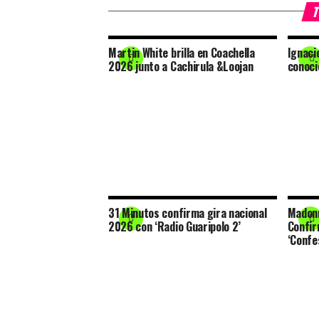
T
Martin White brilla en Coachella
Ignaci
2026 junto a Cachirula &Loojan
conoci
31 Minutos confirma gira nacional
Madonn
2026 con ‘Radio Guaripolo 2’
Confir
‘Confes