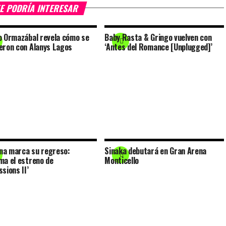
E PODRÍA INTERESAR
o Ormazábal revela cómo se
Baby Rasta & Gringo vuelven con
eron con Alanys Lagos
‘Antes del Romance [Unplugged]’
a marca su regreso:
Sinaka debutará en Gran Arena
ma el estreno de
Monticello
sions II’