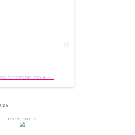
Una publicación compartida por JAVIERA FLORES DEL RIO 💗 (@javi.rous)
SICA
ADVERTISEMENT