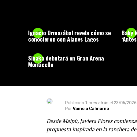
Ignacio Ormazábal revela cómo se
Baby R
conocieron con Alanys Lagos
‘Antes
Sinaka debutará en Gran Arena
Monticello
Publicado
1 mes atrás
el
23/06/2026
Por
Vamo a Calmarno
Desde Maipú, Javiera Flores comienza 
propuesta inspirada en la ranchera de 