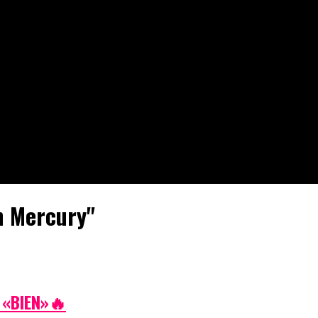
n Mercury"
 «BIEN»🔥