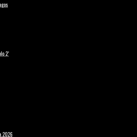
Lagos
lo 2’
la 2026