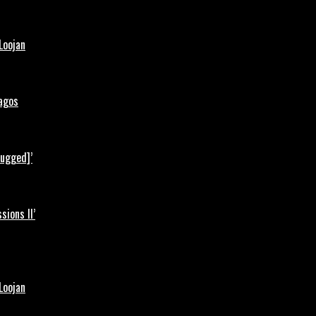
Loojan
Lagos
lugged]’
ions II’
Loojan