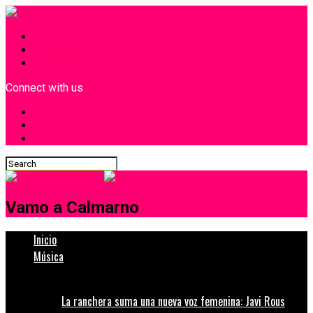
INICIO
¿Quiénes Somos?
Contacto
Connect with us
Vamo a Calmarno
Inicio
Música
La ranchera suma una nueva voz femenina: Javi Rous