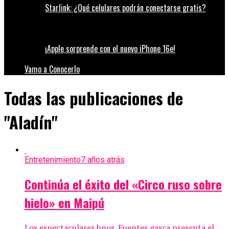
Starlink: ¿Qué celulares podrán conectarse gratis?
¡Apple sorprende con el nuevo iPhone 16e!
Vamo a Conocerlo
Todas las publicaciones de
"Aladín"
Entretenimiento
7 años atrás
Continúa el éxito del «Circo ruso sobre
hielo» en Maipú
Los espectaculares hnos. Fuentes gasca presenta el