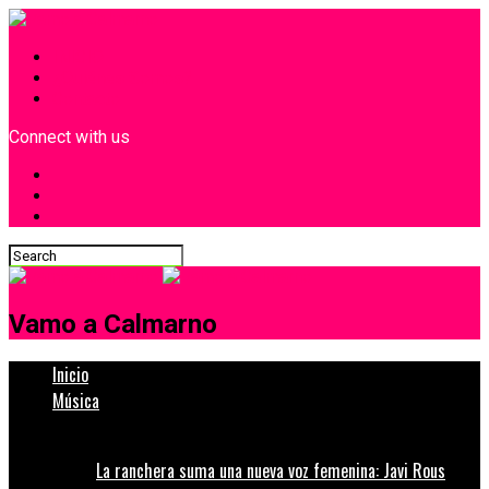
INICIO
¿Quiénes Somos?
Contacto
Connect with us
Vamo a Calmarno
Inicio
Música
La ranchera suma una nueva voz femenina: Javi Rous