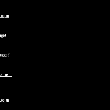
Loojan
Lagos
lugged]’
ions II’
Loojan