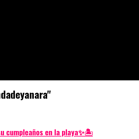
ndadeyanara"
 su cumpleaños en la playa✨🏝