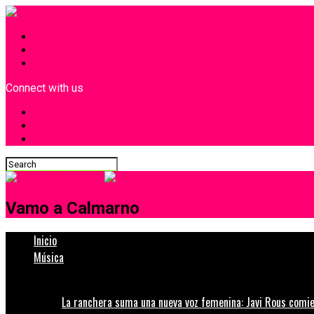
INICIO
¿Quiénes Somos?
Contacto
Connect with us
Vamo a Calmarno
Inicio
Música
La ranchera suma una nueva voz femenina: Javi Rous comie