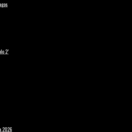
Lagos
lo 2’
la 2026