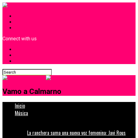
INICIO
¿Quiénes Somos?
Contacto
Connect with us
Vamo a Calmarno
Inicio
Música
La ranchera suma una nueva voz femenina: Javi Rous