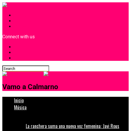
INICIO
¿Quiénes Somos?
Contacto
Connect with us
Vamo a Calmarno
Inicio
Música
La ranchera suma una nueva voz femenina: Javi Rous