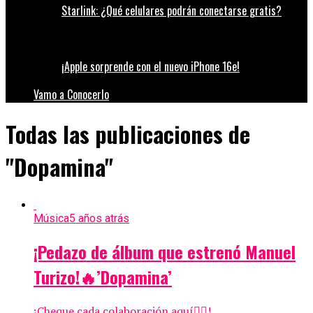
Starlink: ¿Qué celulares podrán conectarse gratis?
¡Apple sorprende con el nuevo iPhone 16e!
Vamo a Conocerlo
Todas las publicaciones de
"Dopamina"
Música
5 años atrás
¡Pedazo de álbum que estrenó Manuel
Turizo!🔥’Dopamina’
¡Cheque cada colaboración aquí👇🏼!