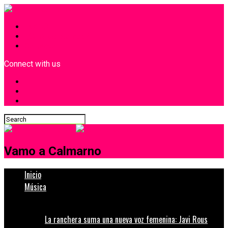
INICIO
¿Quiénes Somos?
Contacto
Connect with us
Vamo a Calmarno
Inicio
Música
La ranchera suma una nueva voz femenina: Javi Rous