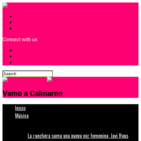
INICIO
¿Quiénes Somos?
Contacto
Connect with us
Vamo a Calmarno
Inicio
Música
La ranchera suma una nueva voz femenina: Javi Rous