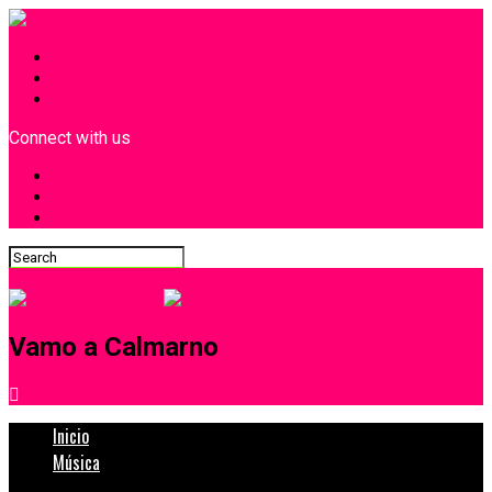
INICIO
¿Quiénes Somos?
Contacto
Connect with us
Vamo a Calmarno
Inicio
Música