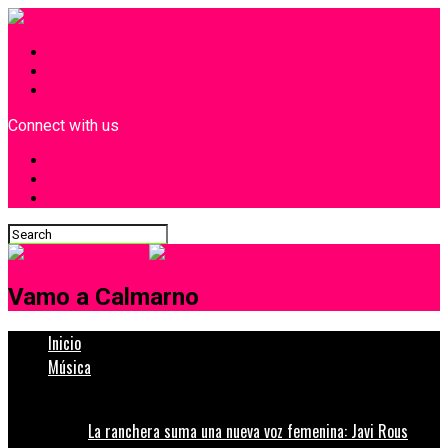
INICIO
¿Quiénes Somos?
Contacto
Connect with us
Vamo a Calmarno
Inicio
Música
La ranchera suma una nueva voz femenina: Javi Rous