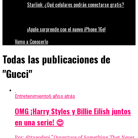
Starlink: ¿Qué celulares podrán conectarse gratis?
¡Apple sorprende con el nuevo iPhone 16e!
Vamo a Conocerlo
Todas las publicaciones de
"Gucci"
Entretenimiento
6 años atrás
OMG ¡Harry Styles y Billie Eilish juntos
en una serie! 😍
Por: @txaodani “Ouverture of Something That Never