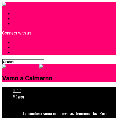
INICIO
¿Quiénes Somos?
Contacto
Connect with us
Vamo a Calmarno
Inicio
Música
La ranchera suma una nueva voz femenina: Javi Rous