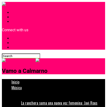
INICIO
¿Quiénes Somos?
Contacto
Connect with us
Vamo a Calmarno
Inicio
Música
La ranchera suma una nueva voz femenina: Javi Rous