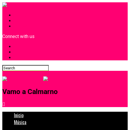
INICIO
¿Quiénes Somos?
Contacto
Connect with us
Vamo a Calmarno
Inicio
Música