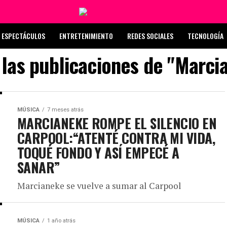
ESPECTÁCULOS
ENTRETENIMIENTO
REDES SOCIALES
TECNOLOGÍA
 las publicaciones de "Marci
MÚSICA
7 meses atrás
MARCIANEKE ROMPE EL SILENCIO EN
CARPOOL:“ATENTÉ CONTRA MI VIDA,
TOQUÉ FONDO Y ASÍ EMPECÉ A
SANAR”
Marcianeke se vuelve a sumar al Carpool
MÚSICA
1 año atrás