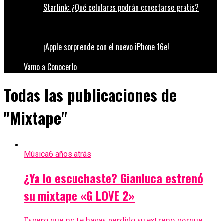
Starlink: ¿Qué celulares podrán conectarse gratis?
¡Apple sorprende con el nuevo iPhone 16e!
Vamo a Conocerlo
Todas las publicaciones de
"Mixtape"
Música
6 años atrás
¿Ya lo escuchaste? Gianluca estrenó
su mixtape «G LOVE 2»
Espero que no te hayas perdido su estreno porque