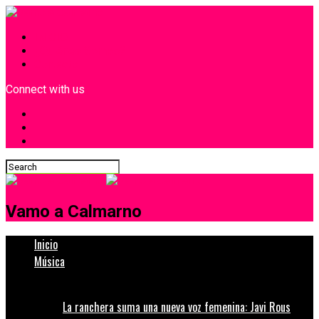
INICIO
¿Quiénes Somos?
Contacto
Connect with us
Vamo a Calmarno
Inicio
Música
La ranchera suma una nueva voz femenina: Javi Rous