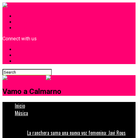
INICIO
¿Quiénes Somos?
Contacto
Connect with us
Vamo a Calmarno
Inicio
Música
La ranchera suma una nueva voz femenina: Javi Rous