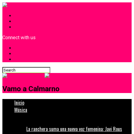
INICIO
¿Quiénes Somos?
Contacto
Connect with us
Vamo a Calmarno
Inicio
Música
La ranchera suma una nueva voz femenina: Javi Rous