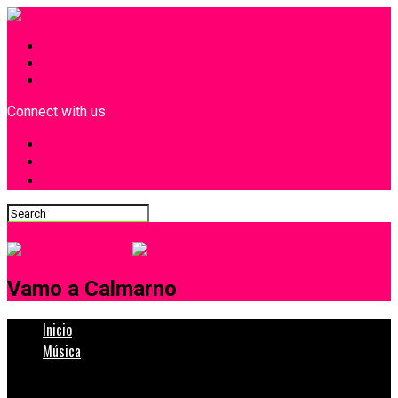
INICIO
¿Quiénes Somos?
Contacto
Connect with us
Vamo a Calmarno
Inicio
Música