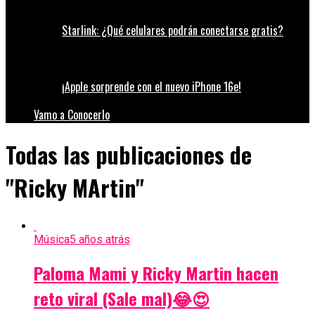
Starlink: ¿Qué celulares podrán conectarse gratis?
¡Apple sorprende con el nuevo iPhone 16e!
Vamo a Conocerlo
Todas las publicaciones de
"Ricky MArtin"
Música
5 años atrás
Paloma Mami y Ricky Martin hacen
reto viral (Sale mal)😂😍