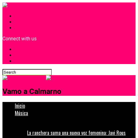
INICIO
¿Quiénes Somos?
Contacto
Connect with us
Vamo a Calmarno
Inicio
Música
La ranchera suma una nueva voz femenina: Javi Rous