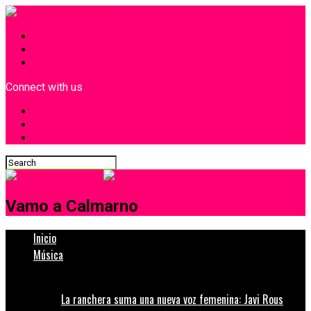
INICIO
¿Quiénes Somos?
Contacto
Connect with us
Vamo a Calmarno
Inicio
Música
La ranchera suma una nueva voz femenina: Javi Rous