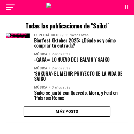
Todas las publicaciones de "Saiko"
ESPECTÁCULOS
11 meses atrás
Bierfest Oktober 2025: ¿Dónde es y cómo
comprar tu entrada?
MÚSICA
2 años atrás
«GAGA»: LO NUEVO DE J BALVIN Y SAIKO
MÚSICA
2 años atrás
‘SAKURA’: EL MEJOR PROYECTO DE LA VIDA DE
SAIKO
MÚSICA
3 años atrás
Saiko se juntó con Quevedo, Mora, y Feid en
‘Polarois Remix’
MÁS POSTS