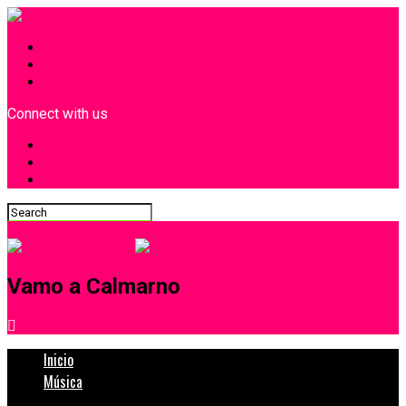
INICIO
¿Quiénes Somos?
Contacto
Connect with us
Vamo a Calmarno
Inicio
Música