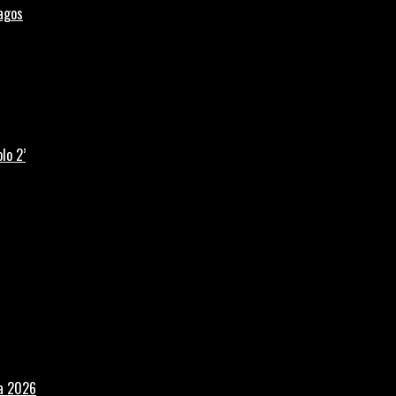
Lagos
lo 2’
la 2026