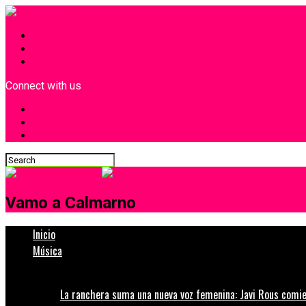
INICIO
¿Quiénes Somos?
Contacto
Connect with us
Vamo a Calmarno
Inicio
Música
La ranchera suma una nueva voz femenina: Javi Rous comie