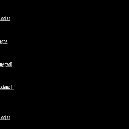
Loojan
Lagos
lugged]’
ions II’
Loojan