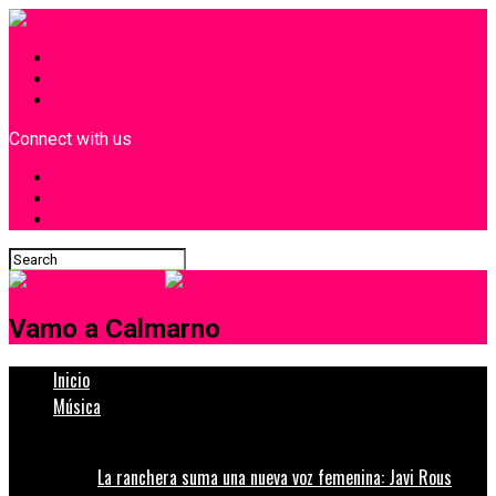
INICIO
¿Quiénes Somos?
Contacto
Connect with us
Vamo a Calmarno
Inicio
Música
La ranchera suma una nueva voz femenina: Javi Rous