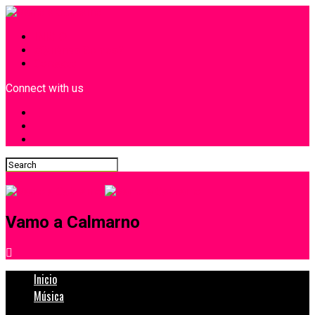
INICIO
¿Quiénes Somos?
Contacto
Connect with us
Vamo a Calmarno
Inicio
Música