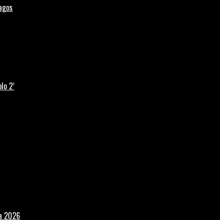
Lagos
lo 2’
la 2026