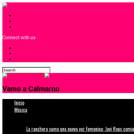
INICIO
¿Quiénes Somos?
Contacto
Connect with us
Vamo a Calmarno
Inicio
Música
La ranchera suma una nueva voz femenina: Javi Rous comie