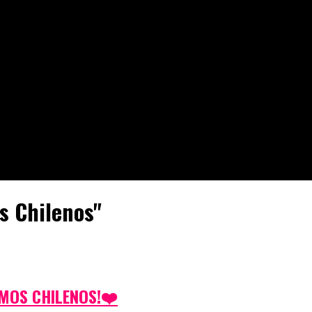
s Chilenos"
VAMOS CHILENOS!❤️