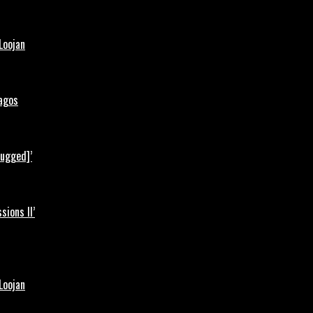
Loojan
Lagos
lugged]’
ions II’
Loojan