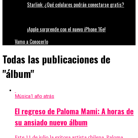
Starlink: ¿Qué celulares podrán conectarse gratis?
¡Apple sorprende con el nuevo iPhone 16e!
Vamo a Conocerlo
Todas las publicaciones de
"álbum"
Música
1 año atrás
El regreso de Paloma Mami: A horas de
su ansiado nuevo álbum
Este 11 de julio la exitosa artista chilena, Paloma