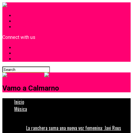
INICIO
¿Quiénes Somos?
Contacto
Connect with us
Vamo a Calmarno
Inicio
Música
La ranchera suma una nueva voz femenina: Javi Rous