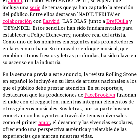
El
álbum
, titulado ‘HABLANDO DE TI’, se espera que
incluya una
serie
de temas que ya han captado la atención
del público. Entre ellos destacan ‘NADIE TEKITA’ en
colaboración
con
Easykid
, ‘LAS OLAS´ junto a
DrefQuila
y
‘DEYANDEL’. Estos sencillos han sido fundamentales para
establecer a Felipe Etcheverry, nombre real del artista.
Como uno de los nombres emergentes más prometedores
en la escena urbana. Su innovador enfoque musical, que
combina ritmos frescos y letras profundas, ha sido clave en
su ascenso en la industria.
En la semana previa a este anuncio, la revista Rolling Stone
en español lo incluyó en su lista de artistas nacionales a los
que el público debe prestar atención. En su reportaje,
destacaron que las producciones de
FaceBrooklyn
fusionan
el indie con el reggaetón, mientras integran elementos de
otros géneros musicales. Sus letras, por su parte buscan
conectar con los oyentes a través de temas universales
como el primer
amor
, el desamor y las vivencias escolares,
ofreciendo una perspectiva auténtica y relatable de las
experiencias que marcan nuestras vidas.