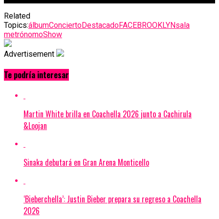
Related
Topics:
álbum
Concierto
Destacado
FACEBROOKLYN
sala
metrónomo
Show
Advertisement
Te podría interesar
Martin White brilla en Coachella 2026 junto a Cachirula
&Loojan
Sinaka debutará en Gran Arena Monticello
‘Bieberchella’: Justin Bieber prepara su regreso a Coachella
2026