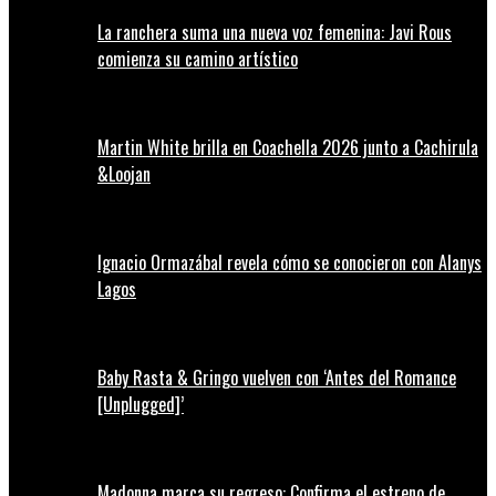
La ranchera suma una nueva voz femenina: Javi Rous
comienza su camino artístico
Martin White brilla en Coachella 2026 junto a Cachirula
&Loojan
Ignacio Ormazábal revela cómo se conocieron con Alanys
Lagos
Baby Rasta & Gringo vuelven con ‘Antes del Romance
[Unplugged]’
Madonna marca su regreso: Confirma el estreno de