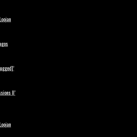
Loojan
Lagos
lugged]’
ions II’
Loojan