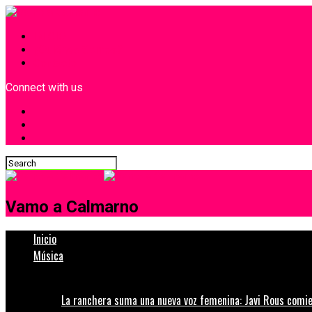
INICIO
¿Quiénes Somos?
Contacto
Connect with us
Vamo a Calmarno
Inicio
Música
La ranchera suma una nueva voz femenina: Javi Rous comie