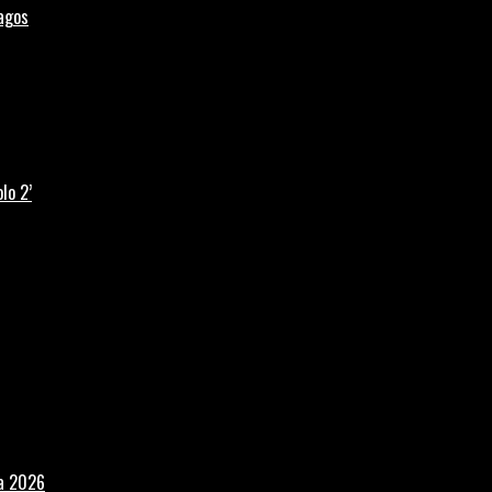
Lagos
lo 2’
la 2026