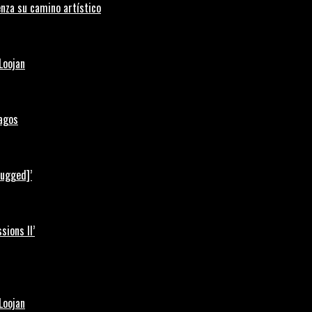
nza su camino artístico
Loojan
Lagos
lugged]’
ions II’
Loojan