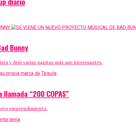
up diario
Bad Bunny
sta y dejó varias papitas más que interesantes.
ica llamada “200 COPAS”
 nuevo emprendimiento.