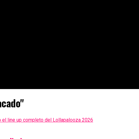
acado"