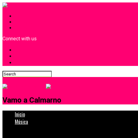
INICIO
¿Quiénes Somos?
Contacto
Connect with us
Vamo a Calmarno
Inicio
Música