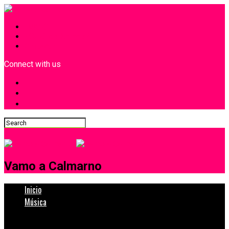
INICIO
¿Quiénes Somos?
Contacto
Connect with us
Vamo a Calmarno
Inicio
Música