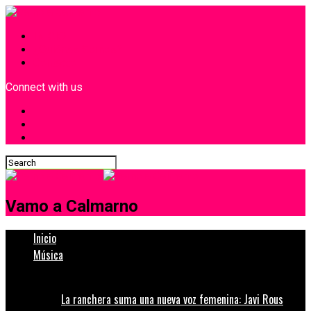
INICIO
¿Quiénes Somos?
Contacto
Connect with us
Vamo a Calmarno
Inicio
Música
La ranchera suma una nueva voz femenina: Javi Rous