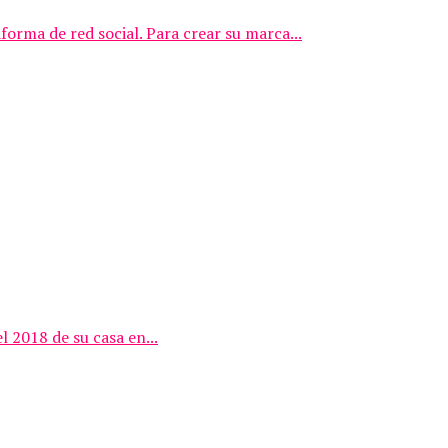
rma de red social. Para crear su marca...
 2018 de su casa en...