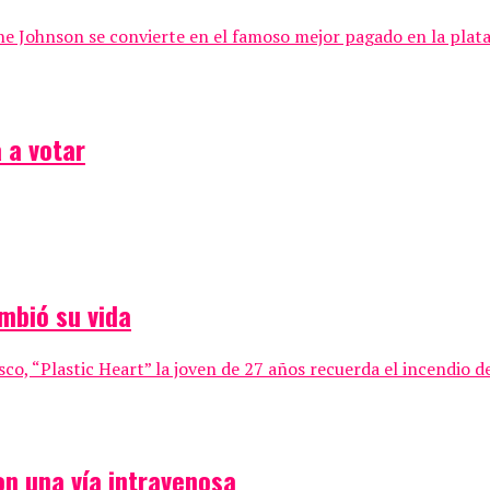
Johnson se convierte en el famoso mejor pagado en la platafo
 a votar
mbió su vida
, “Plastic Heart” la joven de 27 años recuerda el incendio del
on una vía intravenosa