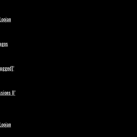
Loojan
Lagos
lugged]’
ions II’
Loojan