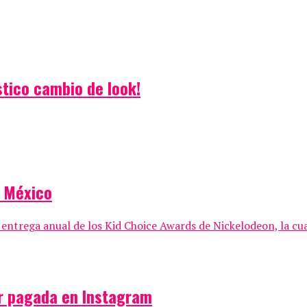
tico cambio de look!
n México
trega anual de los Kid Choice Awards de Nickelodeon, la cual 
or pagada en Instagram