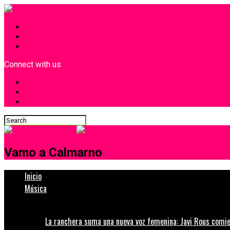
INICIO
¿Quiénes Somos?
Contacto
Connect with us
Vamo a Calmarno
Inicio
Música
La ranchera suma una nueva voz femenina: Javi Rous comie