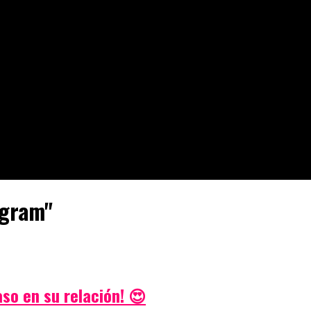
agram"
so en su relación! 😍