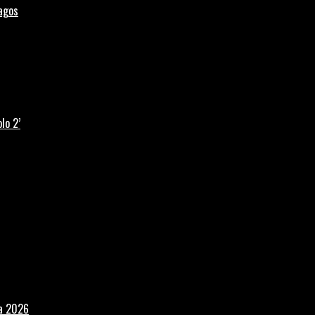
Lagos
lo 2’
la 2026