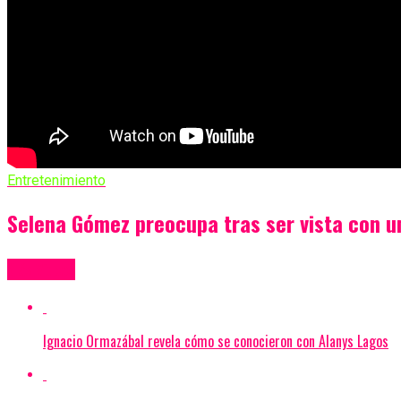
Entretenimiento
Selena Gómez preocupa tras ser vista con u
Más Videos
Ignacio Ormazábal revela cómo se conocieron con Alanys Lagos