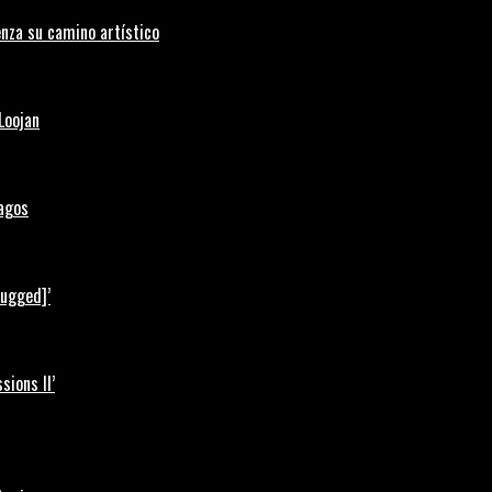
nza su camino artístico
Loojan
Lagos
lugged]’
ions II’