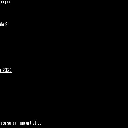
Loojan
lo 2’
la 2026
nza su camino artístico