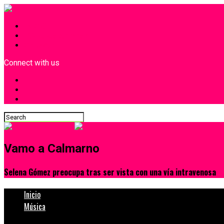
INICIO
¿Quiénes Somos?
Contacto
Connect with us
Vamo a Calmarno
Selena Gómez preocupa tras ser vista con una vía intravenosa
Inicio
Música