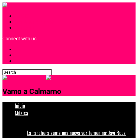
INICIO
¿Quiénes Somos?
Contacto
Connect with us
Vamo a Calmarno
Inicio
Música
La ranchera suma una nueva voz femenina: Javi Rous