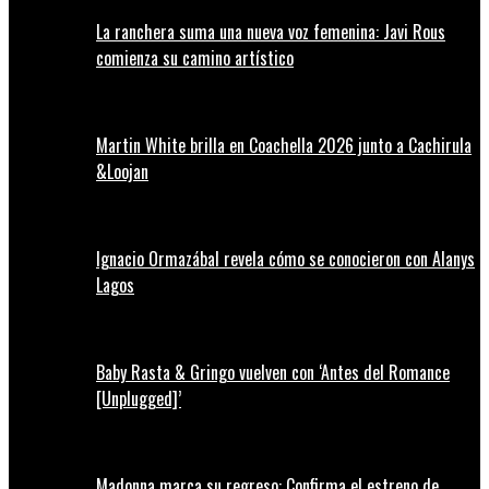
La ranchera suma una nueva voz femenina: Javi Rous
comienza su camino artístico
Martin White brilla en Coachella 2026 junto a Cachirula
&Loojan
Ignacio Ormazábal revela cómo se conocieron con Alanys
Lagos
Baby Rasta & Gringo vuelven con ‘Antes del Romance
[Unplugged]’
Madonna marca su regreso: Confirma el estreno de