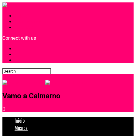
INICIO
¿Quiénes Somos?
Contacto
Connect with us
Vamo a Calmarno
Inicio
Música