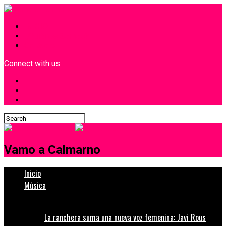
INICIO
¿Quiénes Somos?
Contacto
Connect with us
Vamo a Calmarno
Inicio
Música
La ranchera suma una nueva voz femenina: Javi Rous