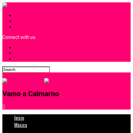
INICIO
¿Quiénes Somos?
Contacto
Connect with us
Vamo a Calmarno
Inicio
Música