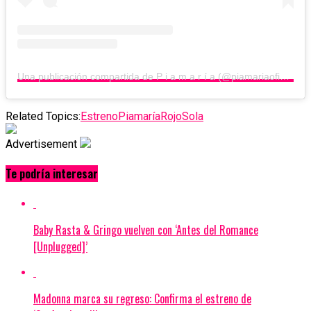
Una publicación compartida de P i a m a r í a (@piamariaoficial)
Related Topics:
Estreno
Piamaría
Rojo
Sola
Advertisement
Te podría interesar
Baby Rasta & Gringo vuelven con ‘Antes del Romance
[Unplugged]’
Madonna marca su regreso: Confirma el estreno de