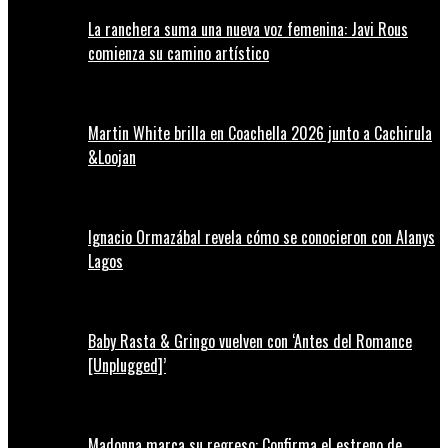
La ranchera suma una nueva voz femenina: Javi Rous
comienza su camino artístico
Martin White brilla en Coachella 2026 junto a Cachirula
&Loojan
Ignacio Ormazábal revela cómo se conocieron con Alanys
Lagos
Baby Rasta & Gringo vuelven con ‘Antes del Romance
[Unplugged]’
Madonna marca su regreso: Confirma el estreno de