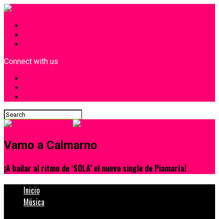
INICIO
¿Quiénes Somos?
Contacto
Connect with us
Vamo a Calmarno
¡A bailar al ritmo de ‘SOLA’ el nuevo single de Piamaría!
Inicio
Música