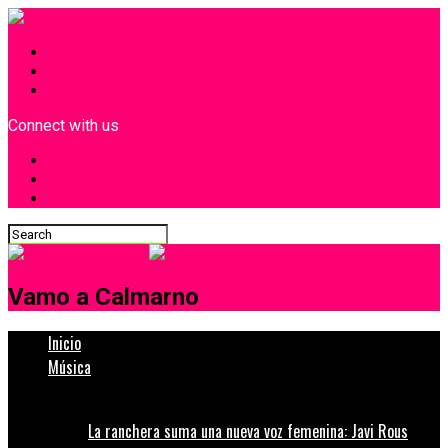
INICIO
¿Quiénes Somos?
Contacto
Connect with us
Vamo a Calmarno
Inicio
Música
La ranchera suma una nueva voz femenina: Javi Rous