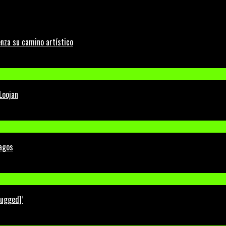
nza su camino artístico
Loojan
Lagos
lugged]’