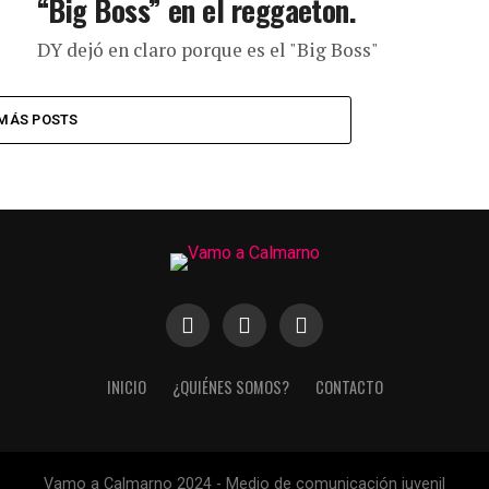
“Big Boss” en el reggaeton.
DY dejó en claro porque es el "Big Boss"
MÁS POSTS
INICIO
¿QUIÉNES SOMOS?
CONTACTO
Vamo a Calmarno 2024 - Medio de comunicación juvenil