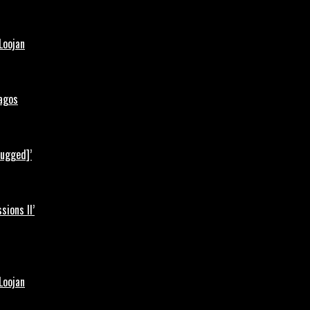
Loojan
Lagos
lugged]’
ions II’
Loojan