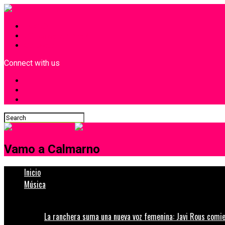
INICIO
¿Quiénes Somos?
Contacto
Connect with us
Vamo a Calmarno
Inicio
Música
La ranchera suma una nueva voz femenina: Javi Rous comie