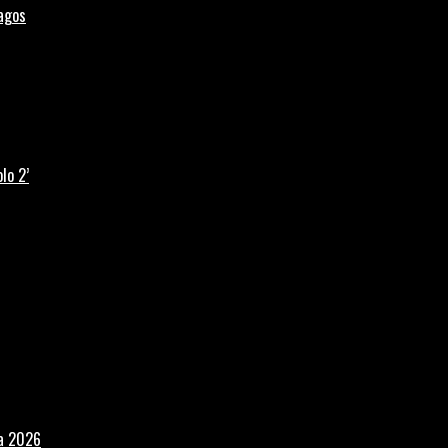
Lagos
lo 2’
la 2026