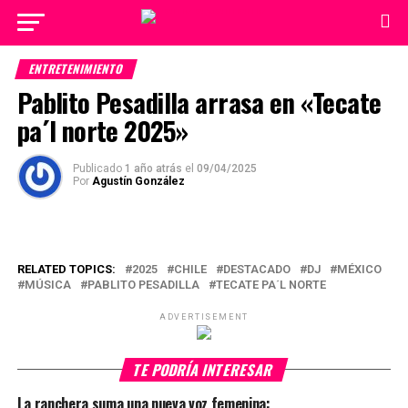
ENTRETENIMIENTO
Pablito Pesadilla arrasa en «Tecate
pa´l norte 2025»
Publicado
1 año atrás
el
09/04/2025
Por
Agustín González
RELATED TOPICS:
2025
CHILE
DESTACADO
DJ
MÉXICO
MÚSICA
PABLITO PESADILLA
TECATE PA´L NORTE
ADVERTISEMENT
TE PODRÍA INTERESAR
La ranchera suma una nueva voz femenina: