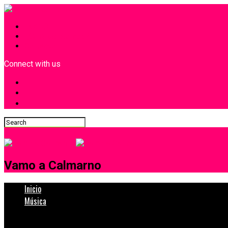
INICIO
¿Quiénes Somos?
Contacto
Connect with us
Vamo a Calmarno
Inicio
Música