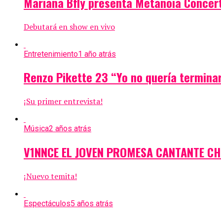
Mariana Bfly presenta Metanoia Concer
Debutará en show en vivo
Entretenimiento
1 año atrás
Renzo Pikette 23 “Yo no quería termin
¡Su primer entrevista!
Música
2 años atrás
V1NNCE EL JOVEN PROMESA CANTANTE C
¡Nuevo temita!
Espectáculos
5 años atrás