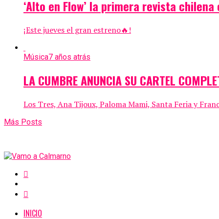
‘Alto en Flow’ la primera revista chilen
¡Este jueves el gran estreno🔥!
Música
7 años atrás
LA CUMBRE ANUNCIA SU CARTEL COMPLE
Los Tres, Ana Tijoux, Paloma Mami, Santa Feria y Franc
Más Posts
INICIO