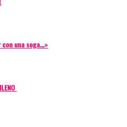
t
ar con una soga…»
HILENO