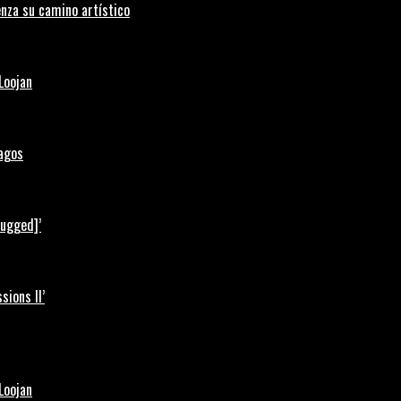
nza su camino artístico
Loojan
Lagos
lugged]’
ions II’
Loojan