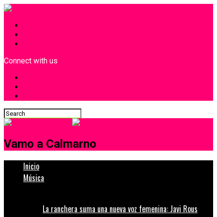
INICIO
¿Quiénes Somos?
Contacto
Connect with us
Vamo a Calmarno
Inicio
Música
La ranchera suma una nueva voz femenina: Javi Rous